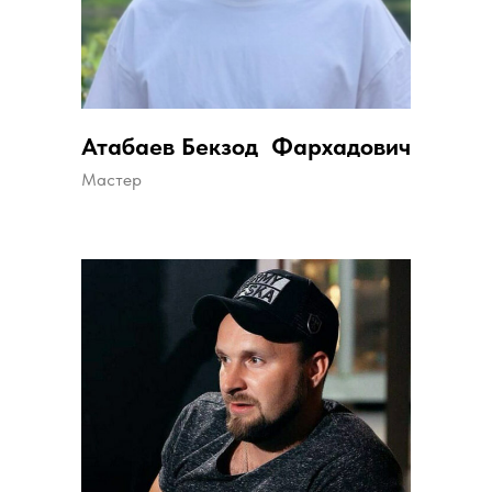
Атабаев Бекзод Фархадович
Мастер